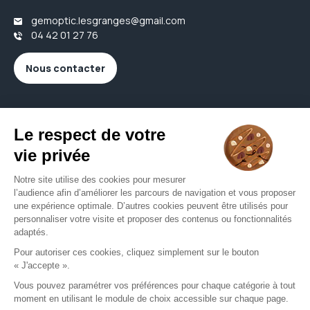
gemoptic.lesgranges@gmail.com
04 42 01 27 76
Nous contacter
Votre opticien proche de vous
Opticien Aubagne
Opticien Aups
Opticien Auriol
Opticien Carnoux-en-provence
Opticien Cuges-les-pins
Opticien Gémenos
Opticien Riboux
Opticien Roquefort-la-bédoule
Opticien Roquevaire