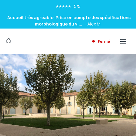
morphologique du vi...
- Alex M.
5/5
Professionnels à l\'écoute , et de bon conseil pour un choix
de lunettes diff...
- Amel D.
Fermé
5/5
Très satisfaite , le choix les conseils et l amabilités et la
sympathie des...
- Helene M.
5/5
Accueil très agréable. Prise en compte des spécifications
morphologique du vi...
- Alex M.
5/5
Professionnels à l\'écoute , et de bon conseil pour un choix
de lunettes diff...
- Amel D.
5/5