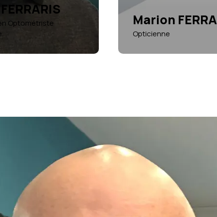
 FERRARIS
Marion FERRA
ien Optométriste
e
Opticienne