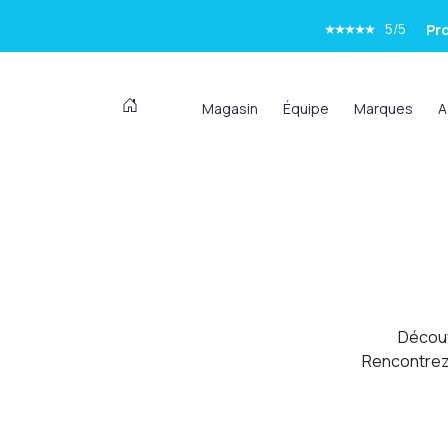
5/5
Pro
5/5
Tr
Magasin
Équipe
Marques
A
5/5
Accue
5/5
Pro
5/5
Tr
Découv
Rencontrez 