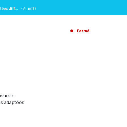
es diff...
- Amel D.
 des...
- Helene M.
Fermé
que du vi...
- Alex M.
es diff...
- Amel D.
 des...
- Helene M.
suelle.
ons adaptées