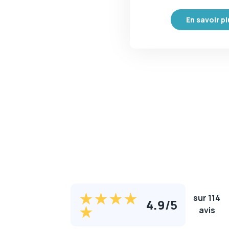
En savoir p
sur 114
4.9
/
5
avis