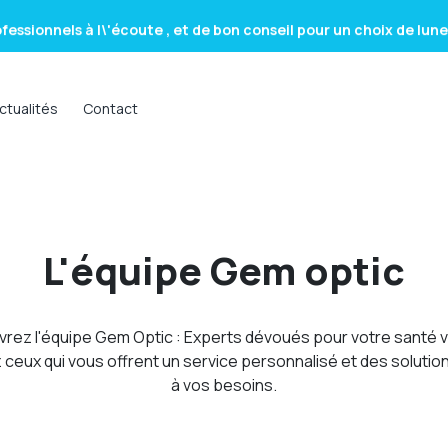
fessionnels à l\'écoute , et de bon conseil pour un choix de lunett
ès satisfaite , le choix les conseils et l amabilités et la sympathie
ctualités
Contact
il très agréable. Prise en compte des spécifications morphologi
fessionnels à l\'écoute , et de bon conseil pour un choix de lunett
ès satisfaite , le choix les conseils et l amabilités et la sympathie
L'équipe Gem optic
rez l'équipe Gem Optic : Experts dévoués pour votre santé vi
ceux qui vous offrent un service personnalisé et des soluti
à vos besoins.