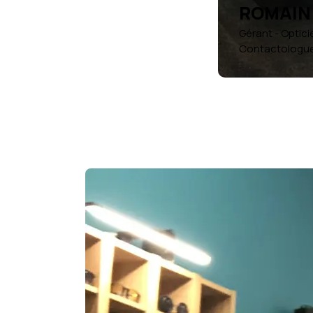
ROMAIN
Gérant - Optic
Contactologu