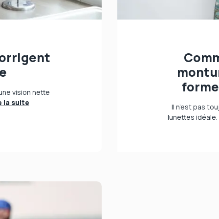
5
corrigent
Comme
ie
montur
forme
 une vision nette
e la suite
Il n’est pas to
lunettes idéale.