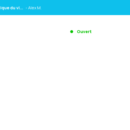
es diff...
- Amel D.
 des...
- Helene M.
Ouvert
que du vi...
- Alex M.
es diff...
- Amel D.
 des...
- Helene M.