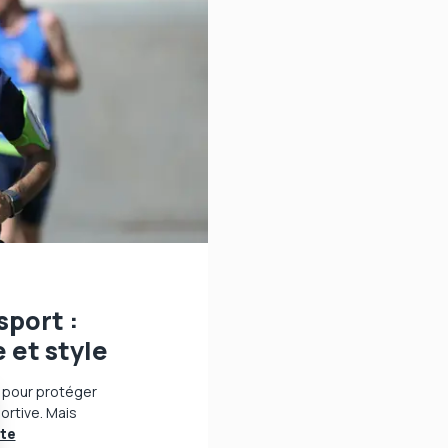
5
sport :
 et style
s pour protéger
ortive. Mais
ite