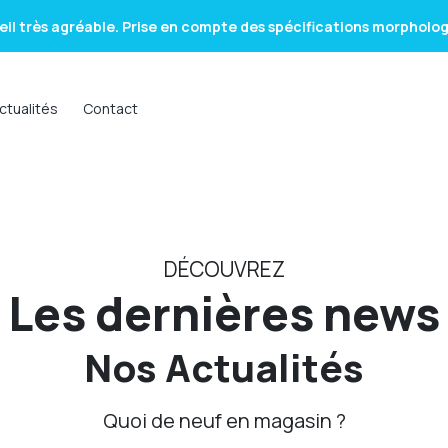
fessionnels à l\'écoute , et de bon conseil pour un choix de lunett
ès satisfaite , le choix les conseils et l amabilités et la sympathie
ctualités
Contact
il très agréable. Prise en compte des spécifications morphologi
fessionnels à l\'écoute , et de bon conseil pour un choix de lunett
ès satisfaite , le choix les conseils et l amabilités et la sympathie
DÉCOUVREZ
Les dernières news
Nos Actualités
Quoi de neuf en magasin ?