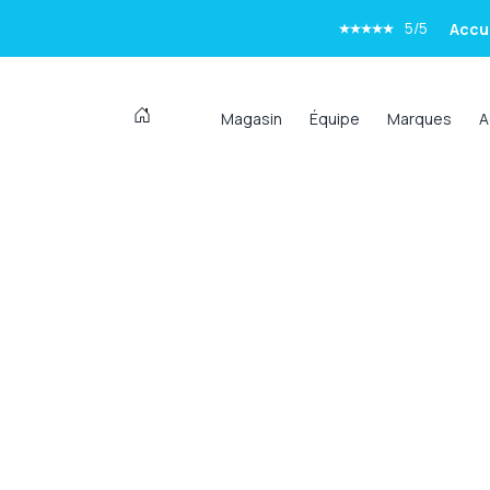
5/5
Pro
5/5
Tr
Magasin
Équipe
Marques
A
5/5
Accue
5/5
Pro
5/5
Tr