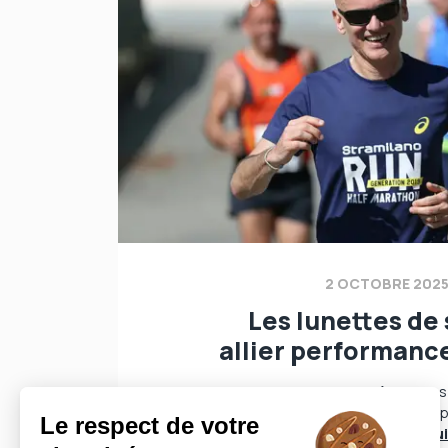
2 OCTOBRE 202
Les lunettes de 
allier performance
Les lunettes peuvent être utile
ses yeux lors d’une activité sp
commen...
Lire la su